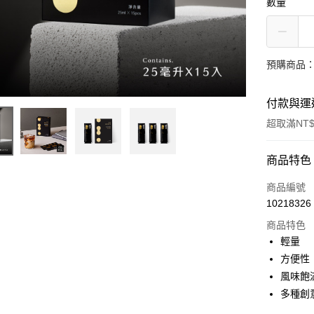
數量
預購商品：
付款與運
超取滿NT$
付款方式
商品特色
信用卡一
商品編號
10218326
信用卡分
商品特色
3 期 
輕量
6 期 
合作金
方便性
華南商
12 期
風味飽
合作金
上海商
華南商
多種創
24 期
合作金
國泰世
上海商
華南商