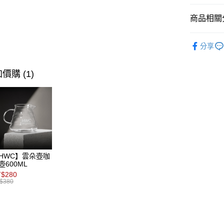
臺灣中
合作金
超商取貨
國泰世
上海商
匯豐（
華南商
臺灣中
商品相關分
國泰世
聯邦商
LINE Pay
上海商
匯豐（
臺灣中
元大商
兆豐國
聯邦商
咖啡濃縮
匯豐（
Apple Pay
玉山商
台中商
分享
元大商
聯邦商
台新國
所有商品
華泰商
玉山商
ATM付款
元大商
台灣樂
遠東國
台新國
烘焙度
玉山商
價購 (1)
永豐商
台灣樂
台新國
星展（
運送方式
台灣樂
中國信
全家取貨
每筆NT$8
付款後全
HWC】雲朵壺咖
每筆NT$8
壺600ML
$280
7-11取貨
$380
每筆NT$8
付款後7-1
每筆NT$8