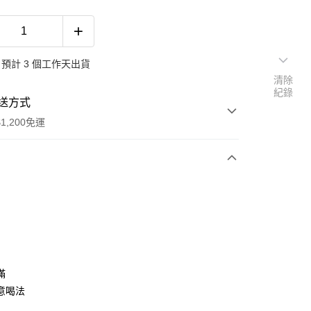
預計 3 個工作天出貨
清除
紀錄
送方式
1,200免運
次付款
期付款
0 利率 每期
NT$120
21家銀行
0 利率 每期
NT$60
21家銀行
庫商業銀行
第一商業銀行
業銀行
彰化商業銀行
 0 利率 每期
NT$30
21家銀行
滿
庫商業銀行
第一商業銀行
業儲蓄銀行
台北富邦商業銀行
業銀行
彰化商業銀行
意喝法
 0 利率 每期
NT$15
20家銀行
庫商業銀行
第一商業銀行
華商業銀行
兆豐國際商業銀行
業儲蓄銀行
台北富邦商業銀行
業銀行
彰化商業銀行