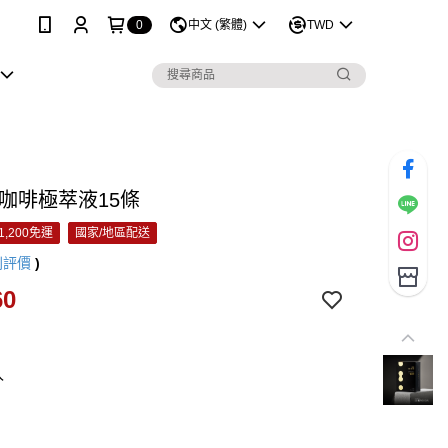
0
中文 (繁體)
TWD
 咖啡極萃液15條
1,200免運
國家/地區配送
則評價
)
60
入