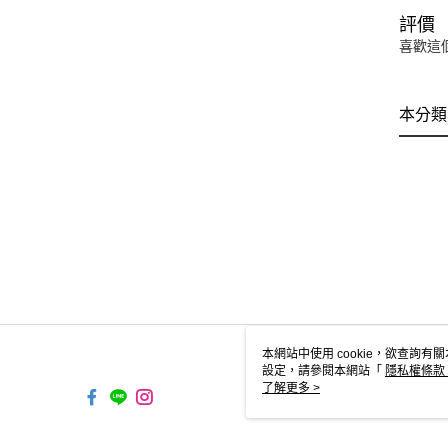
評價
喜歡這
本分類
本網站中使用 cookie，欲查詢有關
設定，請參閱本網站「
隱私權條款
使用 cookie。
了解更多 >