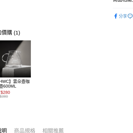
國泰世
聯邦商
LINE Pay
上海商
匯豐（
臺灣中
元大商
兆豐國
聯邦商
精品濾掛
匯豐（
Apple Pay
玉山商
台中商
分享
元大商
聯邦商
台新國
所有商品
華泰商
玉山商
ATM付款
元大商
台灣樂
遠東國
台新國
烘焙度
玉山商
價購 (1)
永豐商
台灣樂
台新國
星展（
運送方式
台灣樂
中國信
全家取貨
每筆NT$8
付款後全
HWC】雲朵壺咖
每筆NT$8
壺600ML
$280
7-11取貨
$380
每筆NT$8
付款後7-1
每筆NT$8
說明
商品規格
相關推薦
宅配(本島)