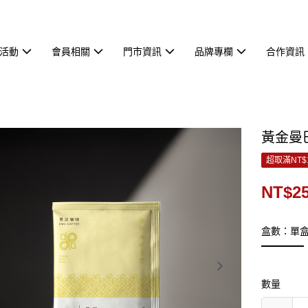
活動
會員相關
門市資訊
品牌專欄
合作資訊
黃金曼巴
超取滿NT$
NT$2
盒數：單
數量