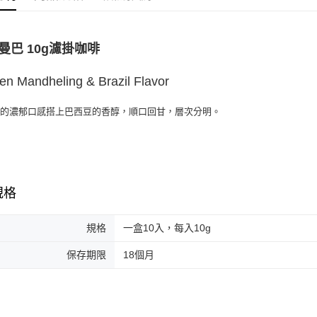
每筆NT$2
國家/地區
曼巴 10g濾掛咖啡
en Mandheling & Brazil Flavor
寧的濃郁口感搭上巴西豆的香醇，順口回甘，層次分明。
規格
規格
一盒10入，每入10g
保存期限
18個月