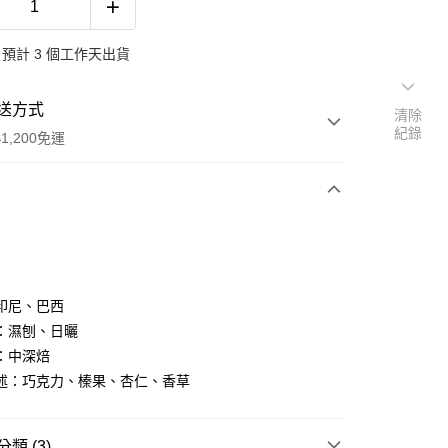
預計 3 個工作天出貨
送方式
清除
紀錄
1,200免運
次付款
期付款
0 利率 每期
NT$83
21家銀行
印尼、巴西
0 利率 每期
NT$41
21家銀行
庫商業銀行
第一商業銀行
：濕刨、日曬
業銀行
彰化商業銀行
 0 利率 每期
NT$20
21家銀行
：中深焙
庫商業銀行
第一商業銀行
業儲蓄銀行
台北富邦商業銀行
業銀行
彰化商業銀行
述：巧克力、榛果、杏仁、香草
 0 利率 每期
NT$10
20家銀行
庫商業銀行
第一商業銀行
華商業銀行
兆豐國際商業銀行
業儲蓄銀行
台北富邦商業銀行
業銀行
彰化商業銀行
小企業銀行
台中商業銀行
庫商業銀行
第一商業銀行
付款
華商業銀行
兆豐國際商業銀行
業儲蓄銀行
台北富邦商業銀行
台灣）商業銀行
華泰商業銀行
業銀行
彰化商業銀行
小企業銀行
台中商業銀行
類 (3)