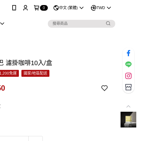
0
中文 (繁體)
TWD
 濾掛咖啡10入/盒
1,200免運
國家/地區配送
50
盒