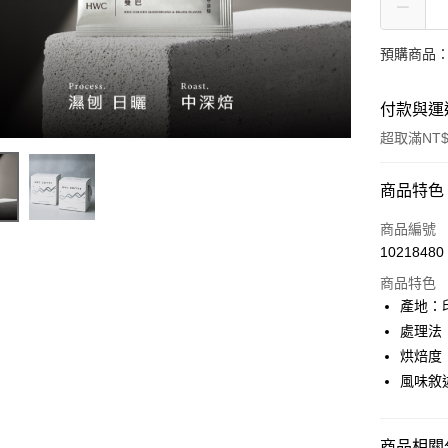
預購商品：
付款與運
超取滿NT$
付款方式
商品特色
信用卡一
商品編號
10218480
信用卡分
商品特色
3 期 
產地：
6 期 
合作金
處理法
華南商
12 期
烘焙度
合作金
上海商
華南商
風味敘
24 期
合作金
國泰世
上海商
華南商
臺灣中
合作金
超商取貨
國泰世
上海商
匯豐（
華南商
臺灣中
商品相關分