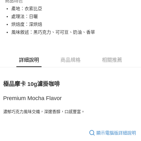
商品特色
每筆NT$80，滿NT$1,200(含以上)免運費
產地：衣索比亞
付款後全家取貨
處理法：日曬
每筆NT$80，滿NT$1,200(含以上)免運費
烘焙度：深烘焙
風味敘述：黑巧克力、可可豆、奶油、香草
7-11取貨付款
每筆NT$80，滿NT$1,200(含以上)免運費
付款後7-11取貨
詳細說明
商品規格
相關推薦
每筆NT$80，滿NT$1,200(含以上)免運費
宅配(本島)
極品摩卡 10g濾掛咖啡
每筆NT$200，滿NT$1,200(含以上)免運費
國家/地區配送
查看運費
Premium Mocha Flavor
濃郁巧克力風味交織，深邃香醇，口感豐富。
顯示電腦版詳細說明