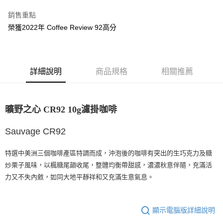
每筆NT$80，滿NT$1,200(含以上)免運費
銷售重點
榮獲2022年 Coffee Review 92高分
付款後7-11取貨
每筆NT$80，滿NT$1,200(含以上)免運費
宅配(本島)
詳細說明
商品規格
相關推薦
每筆NT$200，滿NT$1,200(含以上)免運費
國家/地區配送
查看運費
曠野之心 CR92 10g濾掛咖啡
Sauvage CR92
特選中美洲三個咖啡產區特調而成，沖泡後的咖啡有突出的生巧克力及糖
炒栗子風味，以楓糖尾韻收尾，整體均衡帶甜感，濃濃秋意伴隨，充滿活
力又不失內斂，如同大地平靜祥和又充滿生意氣息。
顯示電腦版詳細說明