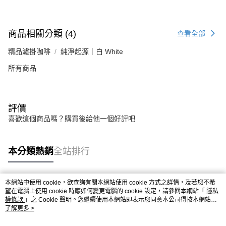
商品相關分類 (4)
查看全部
精品濾掛咖啡
純淨起源｜白 White
所有商品
評價
喜歡這個商品嗎？購買後給他一個好評吧
本分類熱銷
全站排行
本網站中使用 cookie，欲查詢有關本網站使用 cookie 方式之詳情，及若您不希
熱門標籤
望在電腦上使用 cookie 時應如何變更電腦的 cookie 設定，請參閱本網站「
隱私
權條款
」之 Cookie 聲明。您繼續使用本網站即表示您同意本公司得按本網站使
用條款之 Cookie 聲明使用 cookie。
了解更多 >