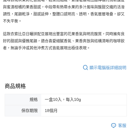
與蜜漬柑橘的果香甜感，中段帶有熱帶水果的多汁風味與酸甜交織的活潑
調性，尾韻乾淨，甜感延伸，整體口感明亮、透明，香氣層層堆疊，卻又
不失平衡。
這款衣索比亞日曬拼配豆展現出豐富的花果香氣與明亮酸質，同時擁有良
好的甜感與優雅尾韻，適合喜愛細膩香氣、果香奔放與結構清晰的咖啡飲
者，無論手沖或其他沖煮方式皆能展現出極佳表現。
顯示電腦版詳細說明
商品規格
規格
一盒10入，每入10g
保存期限
18個月
客服