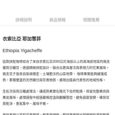
每筆NT$80，滿NT$1,200(含以上)免運費
付款後7-11取貨
詳細說明
商品規格
相關推薦
每筆NT$80，滿NT$1,200(含以上)免運費
宅配(本島)
衣索比亞 耶加雪菲
每筆NT$200，滿NT$1,200(含以上)免運費
國家/地區配送
查看運費
Ethiopia Yigacheffe
這款拼配咖啡結合了來自衣索比亞2000公尺海拔以上的高海拔地區的兩支
優質日曬豆，透過精緻拼配設計，融合出更具層次與表現力的花果風味。
兩支豆子皆來自氣候穩定、土壤肥沃的山區地帶， 咖啡果實能夠緩慢成
熟，累積豐富的天然糖分與芳香物質，展現出極具代表性的地域性格。
全批次採用日曬處理法，讓成熟果實在陽光下自然乾燥，保留完整果肉與
果皮風味，處理過程中經過嚴格控溫與翻曬管控，避免過度發酵，確保豆
質乾淨、香氣集中、風味平衡。
風味表現以茉莉花香開場，輕柔而細緻，緊接著展現出甜檸檬的清新酸度