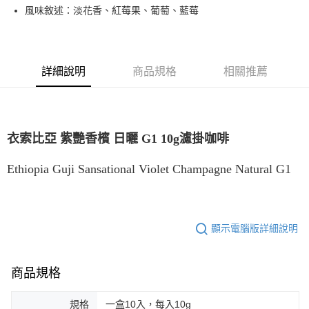
風味敘述：淡花香、紅莓果、葡萄、藍莓
7-11取貨付款
每筆NT$80，滿NT$1,200(含以上)免運費
付款後7-11取貨
詳細說明
商品規格
相關推薦
每筆NT$80，滿NT$1,200(含以上)免運費
宅配(本島)
每筆NT$200，滿NT$1,200(含以上)免運費
衣索比亞 紫艷香檳 日曬 G1 10g濾掛咖啡
國家/地區配送
查看運費
Ethiopia Guji Sansational Violet Champagne Natural G1
顯示電腦版詳細說明
商品規格
規格
一盒10入，每入10g