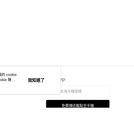
 cookie
kie 聲明
我知道了
官方APP
免費傳送載點至手機
本站最佳瀏覽環境請使用 Google Chrome、Firefox 或 Edge 以上版本