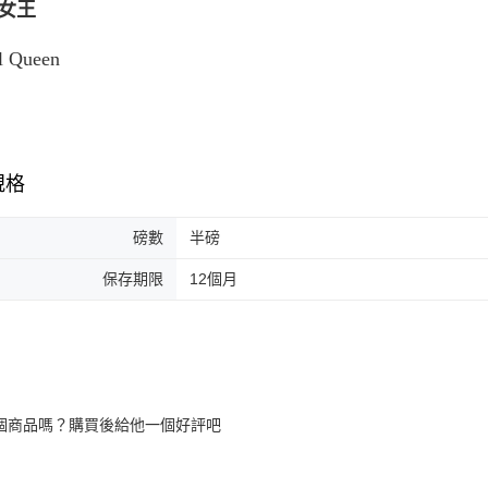
女王
l Queen
規格
磅數
半磅
保存期限
12個月
個商品嗎？購買後給他一個好評吧