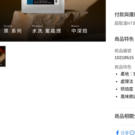
付款與運
超取滿NT$
付款方式
商品特色
信用卡一
商品編號
10218515
信用卡分
商品特色
3 期 
產地：
6 期 
合作金
處理法
華南商
12 期
烘焙度
合作金
上海商
華南商
風味敘
24 期
合作金
國泰世
上海商
華南商
臺灣中
合作金
超商取貨
國泰世
上海商
匯豐（
華南商
臺灣中
商品相關分
國泰世
聯邦商
LINE Pay
上海商
匯豐（
臺灣中
元大商
兆豐國
聯邦商
精品咖啡
匯豐（
Apple Pay
玉山商
台中商
分享
元大商