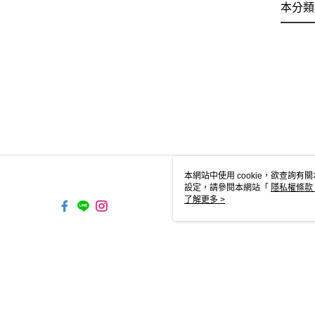
本分類
本網站中使用 cookie，欲查詢有關
設定，請參閱本網站「
隱私權條款
使用 cookie。
了解更多 >
TW-MWG1-61-162 Web2.0 D
© 2026 by 黑沃餐飲股份有限公司