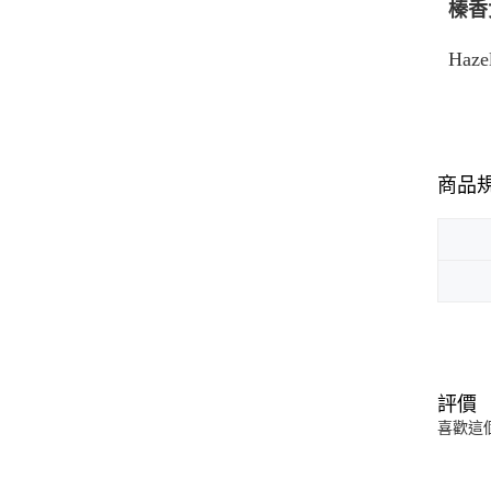
榛香
Haze
商品
評價
喜歡這