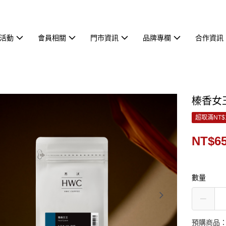
活動
會員相關
門市資訊
品牌專欄
合作資訊
榛香女
超取滿NT$
NT$6
數量
預購商品：