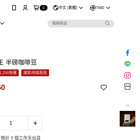
0
中文 (繁體)
TWD
王 半磅咖啡豆
1,200免運
國家/地區配送
50
預計 3 個工作天出貨