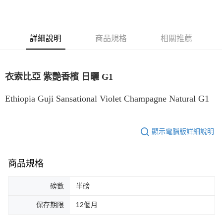
每筆NT$80，滿NT$1,200(含以上)免運費
付款後7-11取貨
詳細說明
商品規格
相關推薦
每筆NT$80，滿NT$1,200(含以上)免運費
宅配(本島)
衣索比亞 紫艷香檳 日曬 G1
每筆NT$200，滿NT$1,200(含以上)免運費
國家/地區配送
查看運費
Ethiopia Guji Sansational Violet Champagne Natural G1
顯示電腦版詳細說明
商品規格
磅數
半磅
保存期限
12個月