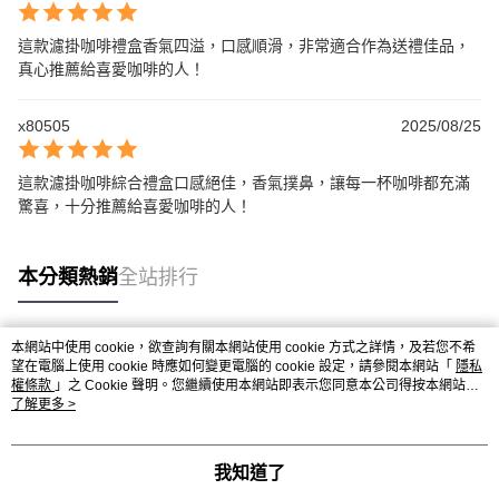
這款濾掛咖啡禮盒香氣四溢，口感順滑，非常適合作為送禮佳品，
真心推薦給喜愛咖啡的人！
x80505
2025/08/25
這款濾掛咖啡綜合禮盒口感絕佳，香氣撲鼻，讓每一杯咖啡都充滿
驚喜，十分推薦給喜愛咖啡的人！
本分類熱銷
全站排行
本網站中使用 cookie，欲查詢有關本網站使用 cookie 方式之詳情，及若您不希
熱門標籤
望在電腦上使用 cookie 時應如何變更電腦的 cookie 設定，請參閱本網站「
隱私
權條款
」之 Cookie 聲明。您繼續使用本網站即表示您同意本公司得按本網站使
用條款之 Cookie 聲明使用 cookie。
了解更多 >
我知道了