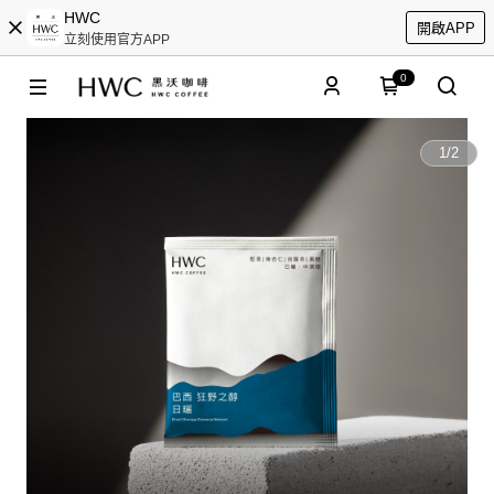
HWC
開啟APP
立刻使用官方APP
0
1
/
2