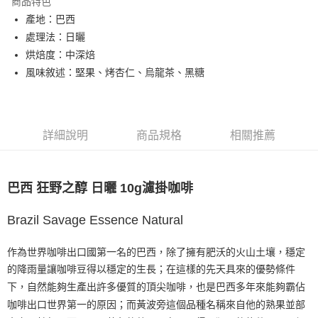
商品特色
每筆NT$80，滿NT$1,200(含以上)免運費
產地：巴西
付款後全家取貨
處理法：日曬
每筆NT$80，滿NT$1,200(含以上)免運費
烘焙度：中深焙
風味敘述：堅果、烤杏仁、烏龍茶、黑糖
7-11取貨付款
每筆NT$80，滿NT$1,200(含以上)免運費
付款後7-11取貨
詳細說明
商品規格
相關推薦
每筆NT$80，滿NT$1,200(含以上)免運費
宅配(本島)
巴西 狂野之醇 日曬 10g濾掛咖啡
每筆NT$200，滿NT$1,200(含以上)免運費
國家/地區配送
查看運費
Brazil Savage Essence Natural
作為世界咖啡出口國第一名的巴西，除了擁有肥沃的火山土壤，穩定
的降雨量讓咖啡豆得以穩定的生長；在這樣的先天具來的優勢條件
下，自然能夠生產出許多優質的頂尖咖啡，也是巴西多年來能夠霸佔
咖啡出口世界第一的原因；而黃波旁這個品種名稱來自他的熟果並部