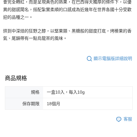
會完全轉紅，而是呈現黃色的熟果，在巴西得天獨厚的條件下，以優
異的甜感聞名，搭配紮實柔順的口感成為近幾年在世界各國十分受歡
迎的品種之一。
烘到中深焙的狂野之醇，以堅果類、黑糖般的甜度打底，烤榛果的香
氣、尾韻帶有一點烏龍茶的風味。
顯示電腦版詳細說明
商品規格
規格
一盒10入，每入10g
保存期限
18個月
客服