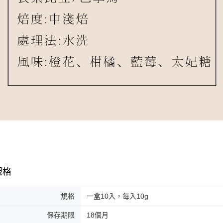
規格
規格
一盒10入，每入10g
保存期限
18個月