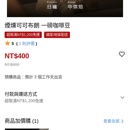
煙燻可可布朗 一磅咖啡豆
超取滿NT$1,200免運
國家/地區配送
5
(
2
則評價
)
NT$400
NT$800
預購商品：預計 3 個工作天出貨
付款與運送方式
超取滿NT$1,200免運
付款方式
信用卡一次付款
商品加價購 (1)
查看全部