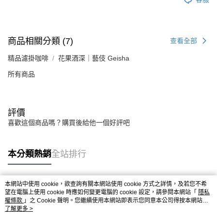
商品相關分類 (7)
查看全部
精品濾掛咖啡
花果酒深｜藝伎 Geisha
所有商品
評價
喜歡這個商品嗎？購買後給他一個好評吧
本分類熱銷
全站排行
本網站中使用 cookie，欲查詢有關本網站使用 cookie 方式之詳情，及若您不希
熱門標籤
望在電腦上使用 cookie 時應如何變更電腦的 cookie 設定，請參閱本網站「
隱私
權條款
」之 Cookie 聲明。您繼續使用本網站即表示您同意本公司得按本網站使
用條款之 Cookie 聲明使用 cookie。
了解更多 >