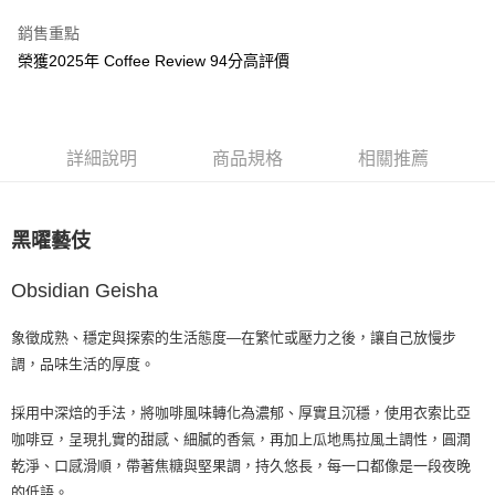
每筆NT$80，滿NT$1,200(含以上)免運費
銷售重點
榮獲2025年 Coffee Review 94分高評價
付款後7-11取貨
每筆NT$80，滿NT$1,200(含以上)免運費
宅配(本島)
詳細說明
商品規格
相關推薦
每筆NT$200，滿NT$1,200(含以上)免運費
國家/地區配送
查看運費
黑曜藝伎
Obsidian Geisha
象徵成熟、穩定與探索的生活態度—在繁忙或壓力之後，讓自己放慢步
調，品味生活的厚度。
採用中深焙的手法，將咖啡風味轉化為濃郁、厚實且沉穩，使用衣索比亞
咖啡豆，呈現扎實的甜感、細膩的香氣，再加上瓜地馬拉風土調性，圓潤
乾淨、口感滑順，帶著焦糖與堅果調，持久悠長，每一口都像是一段夜晚
的低語。