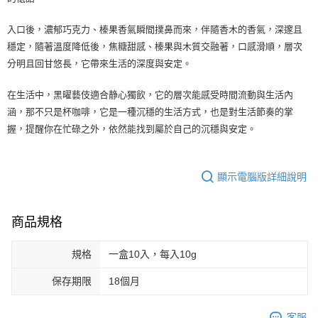
入口後，濃郁巧克力、榛果香氣瞬間撲鼻而來，伴隨香木的香氣，深邃且
穩定，隨著溫度降低後，焦糖甜感、榛果與木質交融著，口感滑順，層次
分明且回甘悠長，它帶來生活的深度與安定。
在生活中，黑曜藝伎適合静心獨飲，它的層次能感受時間流動與生活內
涵，那不只是杯咖啡，它是一種沉穩的生活方式，也是對生活節奏的掌
握，提醒你在忙碌之外，依然能找到屬於自己的沉穩與安定。
顯示電腦版詳細說明
商品規格
規格
一盒10入，每入10g
保存期限
18個月
客服