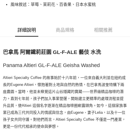
風味敘述：草莓、茉莉花、百香果、日本水蜜桃
7-11取貨付款
每筆NT$80，滿NT$1,200(含以上)免運費
付款後7-11取貨
詳細說明
商品規格
相關推薦
每筆NT$80，滿NT$1,200(含以上)免運費
宅配(本島)
巴拿馬 阿爾鐵莉莊園 GL-F-ALE 藝伎 水洗
每筆NT$200，滿NT$1,200(含以上)免運費
Panama Altieri GL-F-ALE Geisha Washed
Altieri Specialty Coffee 的故事始於十六年前，一位來自義大利並在紐約成
長的Eugene Altieri，懷抱著對土地與自然的熱情，在巴拿馬波奎特購下兩
座農園。當時，他並未察覺這片山谷隱藏的寶藏——世界級精品咖啡的潛
力。直到七年前，孩子們加入事業營運，開始建立更精準的處理流程並提
升品質，使Altieri 這個名字逐漸在精品咖啡圈嶄露頭角。如今，這個家族事
業已成為三代共同投入的情感與信念，由Eugene、妻子Lelia，以及十一位
孫子女共同守護。對他們而言，Altieri Specialty Coffee 不僅是一門產業，
更是一份代代相承的使命與夢想。