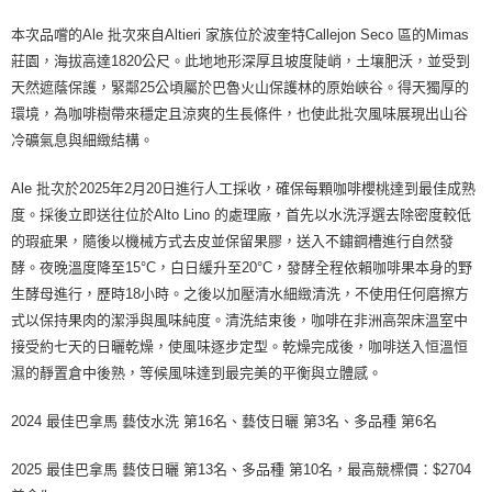
本次品嚐的Ale 批次來自Altieri 家族位於波奎特Callejon Seco 區的Mimas
莊園，海拔高達1820公尺。此地地形深厚且坡度陡峭，土壤肥沃，並受到
天然遮蔭保護，緊鄰25公頃屬於巴魯火山保護林的原始峽谷。得天獨厚的
環境，為咖啡樹帶來穩定且涼爽的生長條件，也使此批次風味展現出山谷
冷礦氣息與細緻結構。
Ale 批次於2025年2月20日進行人工採收，確保每顆咖啡櫻桃達到最佳成熟
度。採後立即送往位於Alto Lino 的處理廠，首先以水洗浮選去除密度較低
的瑕疵果，隨後以機械方式去皮並保留果膠，送入不鏽鋼槽進行自然發
酵。夜晚溫度降至15°C，白日緩升至20°C，發酵全程依賴咖啡果本身的野
生酵母進行，歷時18小時。之後以加壓清水細緻清洗，不使用任何磨擦方
式以保持果肉的潔淨與風味純度。清洗結束後，咖啡在非洲高架床溫室中
接受約七天的日曬乾燥，使風味逐步定型。乾燥完成後，咖啡送入恒溫恒
濕的靜置倉中後熟，等候風味達到最完美的平衡與立體感。
2024 最佳巴拿馬 藝伎水洗 第16名、藝伎日曬 第3名、多品種 第6名
2025 最佳巴拿馬 藝伎日曬 第13名、多品種 第10名，最高競標價：$2704