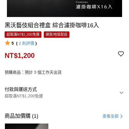
黑沃藝伎組合禮盒 綜合濾掛咖啡16入
超取滿NT$1,200免運
國家/地區配送
5
(
2
則評價
)
NT$1,200
預購商品：預計 3 個工作天出貨
付款與運送方式
超取滿NT$1,200免運
付款方式
信用卡一次付款
商品加價購 (1)
查看全部
信用卡分期付款