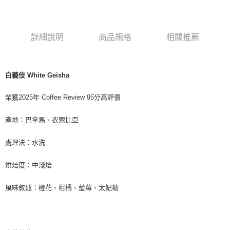
7-11取貨付款
每筆NT$80，滿NT$1,200(含以上)免運費
詳細說明
商品規格
相關推薦
付款後7-11取貨
每筆NT$80，滿NT$1,200(含以上)免運費
白藝伎 White Geisha
宅配(本島)
每筆NT$200，滿NT$1,200(含以上)免運費
榮獲2025年 Coffee Review 95分高評價
國家/地區配送
查看運費
產地：巴拿馬、衣索比亞
處理法：水洗
烘焙度：中淺焙
風味敘述：橙花、柑橘、藍莓、太妃糖