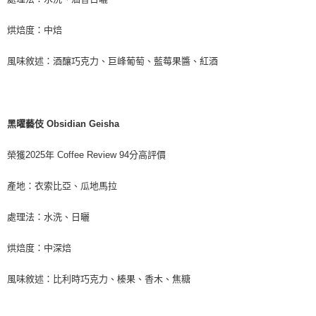
烘焙度：中焙
風味敘述：酒釀巧克力、巨峰葡萄、藍莓果醬、紅酒
黑曜藝伎 Obsidian Geisha
榮獲2025年 Coffee Review 94分高評價
產地：衣索比亞、瓜地馬拉
處理法：水洗、日曬
烘焙度：中深焙
風味敘述：比利時巧克力、榛果、香木、焦糖