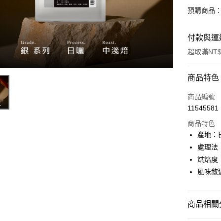
預購商品：
付款與運
超取滿NT$
付款方式
商品特色
信用卡一
商品編號
11545581
信用卡分
商品特色
3 期 
產地：
6 期 
合作金
處理法
華南商
12 期
烘焙度
合作金
上海商
華南商
風味敘
24 期
合作金
國泰世
上海商
華南商
臺灣中
合作金
超商取貨
國泰世
上海商
匯豐（
華南商
臺灣中
商品相關分
國泰世
聯邦商
LINE Pay
上海商
匯豐（
臺灣中
元大商
兆豐國