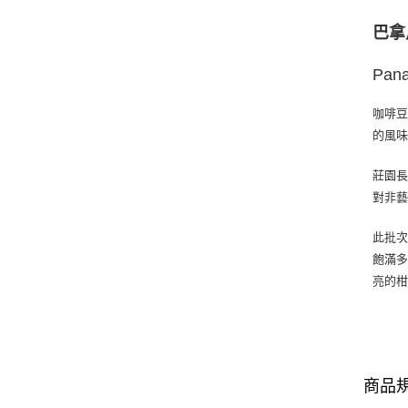
巴拿
Pana
咖啡
的風
莊園長
對非
此批
飽滿
亮的
商品