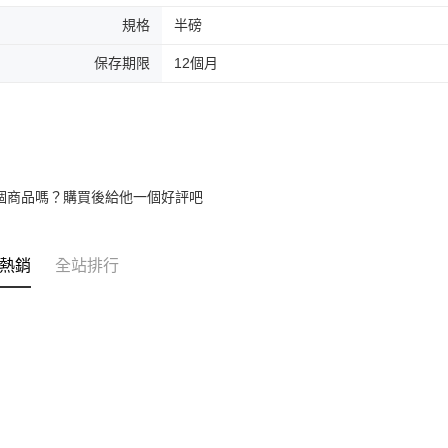
規格
半磅
保存期限
12個月
個商品嗎？購買後給他一個好評吧
熱銷
全站排行