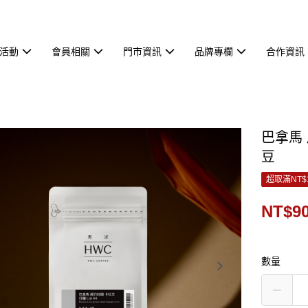
活動
會員相關
門市資訊
品牌專欄
合作資訊
巴拿馬 
豆
超取滿NT$
NT$9
數量