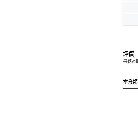
評價
喜歡這
本分類