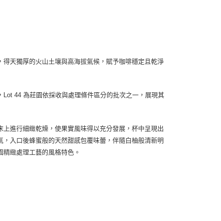
配送
查看運費
，得天獨厚的火山土壤與高海拔氣候，賦予咖啡穩定且乾淨
ot 44 為莊園依採收與處理條件區分的批次之一，展現其
床上進行細緻乾燥，使果實風味得以充分發展，杯中呈現出
氣，入口後蜂蜜般的天然甜感包覆味蕾，伴隨白柚般清新明
園精緻處理工藝的風格特色。