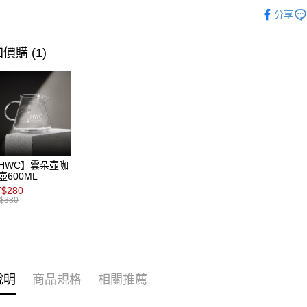
聯邦商
精品咖啡
匯豐（
Apple Pay
玉山商
台中商
分享
元大商
聯邦商
台新國
所有商品
華泰商
玉山商
ATM付款
元大商
台灣樂
遠東國
台新國
新品推薦
玉山商
價購 (1)
永豐商
台灣樂
台新國
星展（
限定專區
運送方式
台灣樂
中國信
烘焙度
全家取貨
世界產地
每筆NT$8
付款後全
HWC】雲朵壺咖
每筆NT$8
壺600ML
$280
7-11取貨
$380
每筆NT$8
付款後7-1
每筆NT$8
說明
商品規格
相關推薦
宅配(本島)
每筆NT$2