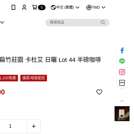
0
中文 (繁體)
TWD
扁竹莊園 卡杜艾 日曬 Lot 44 半磅咖啡
1,200免運
國家/地區配送
00