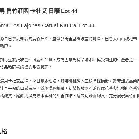
國家/地區
馬 扁竹莊園 卡杜艾 日曬 Lot 44
ma Los Lajones Catuai Natural Lot 44
豆源自巴拿馬知名的扁竹莊園，座落於奇里基省波奎特地區、巴魯火山山坡地帶
味輪廓。
期專注於批次管理與處理品質，成為巴拿馬精品咖啡中備受關注的生產者之一，L
藝伎品種同樣嚴謹的品質管理。
次選用卡杜艾品種，採日曬處理法，咖啡櫻桃經人工精準採摘後，於非洲式高架
多汁且平衡的口感表現，質地滑順細緻，初聞散發幽雅的玫瑰花香與沉穩紅茶香
柑橘酸質，尾韻則以成熟水蜜桃的甜香作結，層次清晰而綿長，充分展現扁竹莊
規格