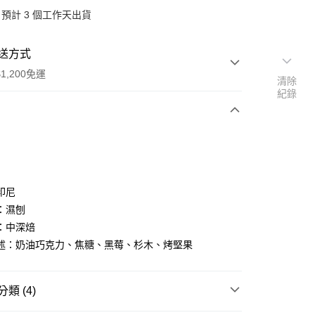
預計 3 個工作天出貨
送方式
1,200免運
清除
紀錄
次付款
期付款
0 利率 每期
NT$150
21家銀行
印尼
0 利率 每期
NT$75
21家銀行
庫商業銀行
第一商業銀行
：濕刨
業銀行
彰化商業銀行
 0 利率 每期
NT$37
21家銀行
：中深焙
庫商業銀行
第一商業銀行
業儲蓄銀行
台北富邦商業銀行
業銀行
彰化商業銀行
述：奶油巧克力、焦糖、黑莓、杉木、烤堅果
 0 利率 每期
NT$18
20家銀行
庫商業銀行
第一商業銀行
華商業銀行
兆豐國際商業銀行
業儲蓄銀行
台北富邦商業銀行
業銀行
彰化商業銀行
小企業銀行
台中商業銀行
庫商業銀行
第一商業銀行
付款
華商業銀行
兆豐國際商業銀行
業儲蓄銀行
台北富邦商業銀行
台灣）商業銀行
華泰商業銀行
業銀行
彰化商業銀行
小企業銀行
台中商業銀行
類 (4)
華商業銀行
兆豐國際商業銀行
業銀行
遠東國際商業銀行
業儲蓄銀行
台北富邦商業銀行
台灣）商業銀行
華泰商業銀行
小企業銀行
台中商業銀行
業銀行
永豐商業銀行
際商業銀行
臺灣中小企業銀行