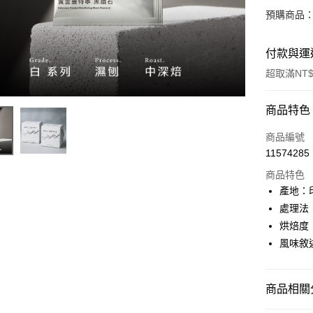
預購商品：
付款與運
超取滿NT$
付款方式
商品特色
信用卡一
商品編號
11574285
信用卡分
商品特色
3 期 
產地：
6 期 
合作金
處理法
華南商
12 期
烘焙度
合作金
上海商
華南商
風味敘
24 期
合作金
國泰世
上海商
華南商
臺灣中
合作金
超商取貨
國泰世
上海商
匯豐（
華南商
臺灣中
商品相關分
國泰世
聯邦商
LINE Pay
上海商
匯豐（
臺灣中
元大商
兆豐國