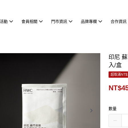
活動
會員相關
門市資訊
品牌專欄
合作資訊
印尼 
入/盒
超取滿NT$
NT$4
數量