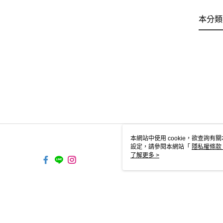
本分類
本網站中使用 cookie，欲查詢有關
設定，請參閱本網站「
隱私權條款
使用 cookie。
了解更多 >