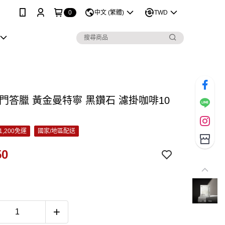
0
中文 (繁體)
TWD
蘇門答臘 黃金曼特寧 黑鑽石 濾掛咖啡10
1,200免運
國家/地區配送
50