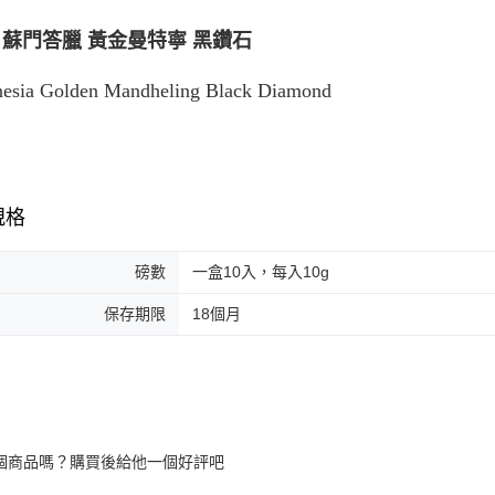
國家/地區
 蘇門答臘 黃金曼特寧 黑鑽石
nesia Golden Mandheling Black Diamond
規格
磅數
一盒10入，每入10g
保存期限
18個月
個商品嗎？購買後給他一個好評吧