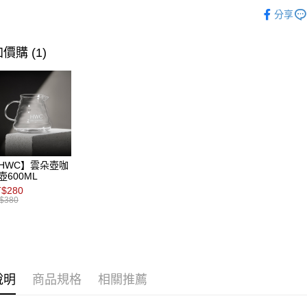
聯邦商
精品濾掛
匯豐（
Apple Pay
玉山商
台中商
分享
元大商
聯邦商
台新國
所有商品
華泰商
玉山商
ATM付款
元大商
台灣樂
遠東國
台新國
新品推薦
玉山商
價購 (1)
永豐商
台灣樂
台新國
星展（
烘焙度
運送方式
台灣樂
中國信
全家取貨
每筆NT$8
付款後全
HWC】雲朵壺咖
每筆NT$8
壺600ML
$280
7-11取貨
$380
每筆NT$8
付款後7-1
每筆NT$8
說明
商品規格
相關推薦
宅配(本島)
每筆NT$2