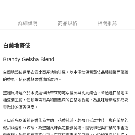
每筆NT$80，滿NT$1,200(含以上)免運費
付款後7-11取貨
詳細說明
商品規格
相關推薦
每筆NT$80，滿NT$1,200(含以上)免運費
宅配(本島)
白蘭地藝伎
每筆NT$200，滿NT$1,200(含以上)免運費
國家/地區配送
查看運費
Brandy Geisha Blend
白蘭地藝伎選用衣索比亞產地咖啡豆，以中淺焙保留藝伎品種細緻而優雅
的香氣，使花香與果香清晰展現。
整體風味建立於水洗處理所帶來的乾淨輪廓與明亮酸值，並透過白蘭地酒
桶浸漬工藝，使咖啡帶有柔和而溫潤的白蘭地香氣，為風味增添成熟層次
與微妙的酒香深度。
入口首先以茉莉花香作為主軸，花香純淨、輕盈且延展性佳，與白蘭地的
微甜酒香相互映襯，為整體風味奠定優雅開場。隨後柳橙與柑橘的果香逐
漸浮現，酸值明亮而不尖銳，帶來清爽平衡的口感，中段轉為柔和甜潤，