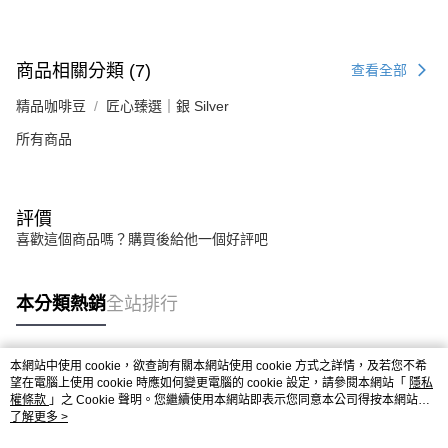
商品相關分類 (7)
查看全部
精品咖啡豆
匠心臻選｜銀 Silver
所有商品
評價
喜歡這個商品嗎？購買後給他一個好評吧
本分類熱銷
全站排行
本網站中使用 cookie，欲查詢有關本網站使用 cookie 方式之詳情，及若您不希
熱門標籤
望在電腦上使用 cookie 時應如何變更電腦的 cookie 設定，請參閱本網站「
隱私
權條款
」之 Cookie 聲明。您繼續使用本網站即表示您同意本公司得按本網站使
用條款之 Cookie 聲明使用 cookie。
了解更多 >