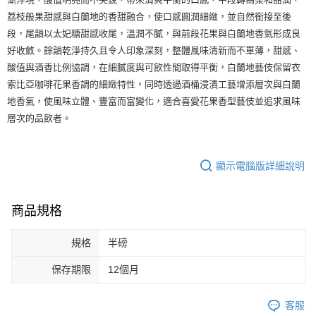
荔枝般果甜感與白蘭地的香甜融合，使口感圓潤細緻，並自然銜接至後
段，尾韻以太妃糖甜感收尾，溫潤不膩，與前段花果與白蘭地香氣形成良
好收斂。餘韻乾淨持久且令人印象深刻，整體風味清新而不單薄，甜感、
酸值與酒香比例協調，在細膩度與可飲性間取得平衡，白蘭地藝伎保留衣
索比亞咖啡花果香調的細緻特性，同時透過酒桶浸漬工藝增添層次與白蘭
地香氣，使風味立體、豐富而富變化，適合喜愛花果香型藝伎並追求風味
層次的品飲者。
顯示電腦版詳細說明
商品規格
規格
半磅
保存期限
12個月
客服